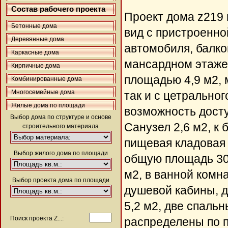
Состав рабочего проекта
Проект дома z219
Бетонные дома
вид с пристроенно
Деревянные дома
автомобиля, балк
Каркасные дома
мансардном этаже
Кирпичные дома
площадью 4,9 м2, 
Комбинированные дома
Многосемейные дома
так и с цетрально
Жилые дома по площади
возможность дост
Выбор дома по структуре и основе
Санузел 2,6 м2, к
строительного материала
пищевая кладовая 
Выбор жилого дома по площади
общую площадь 30,
м2, в ванной комн
Выбор проекта дома по площади
душевой кабины, д
5,2 м2, две спаль
Поиск проекта Z...:
распределены по п