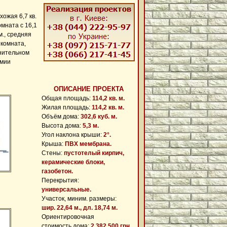
ожая 6,7 кв.
комната с 16,1
м., средняя
 комната,
лнительном
омии
ОПИСАНИЕ ПРОЕКТА
Общая площадь:
114,2 кв. м.
Жилая площадь:
114,2 кв. м.
Объём дома:
302,6 куб. м.
Высота дома:
5,3 м.
Угол наклона крыши:
2°.
Крыша:
ПВХ мембрана.
Cтены:
пустотелый кирпич,
керамические блоки,
газобетон.
Перекрытия:
универсальные.
Участок, миним. размеры:
шир. 22,64 м., дл. 18,74 м.
Ориентировочная
стоимость дома:
2 382 500 грн.