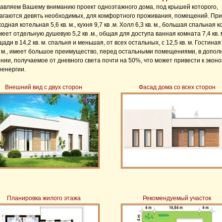
авляем Вашему вниманию проект одноэтажного дома, под крышей которого,
агаются девять необходимых, для комфортного проживания, помещений. Прих
ходная котельная 5,6 кв. м., кухня 9,7 кв .м. Холл 6,3 кв. м., большая спальная 
имеет отдельную душевую 5,2 кв .м., общая для доступа ванная комната 7,4 кв. 
ади в 14,2 кв. м. спальня и меньшая, от всех остальных, с 12,5 кв. м. Гостиная
в. м., имеет большое преимущество, перед остальными помещениями, в допо
нии, получаемое от дневного света почти на 50%, что может привести к экон
оенергии.
Внешний вид с двух сторон
Фасад дома со всех сторон
Планировка жилого этажа
Рекомендуемый участок