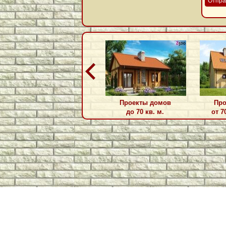
Отпра
Проекты домов
Про
до 70 кв. м.
от 7