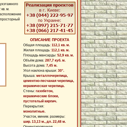
духэтажного
кв. м.
 расположение
на просторный
ОПИСАНИЕ ПРОЕКТА
Общая площадь:
112,1 кв. м.
Жилая площадь:
112,1 кв. м.
Площадь мансарды:
52,9 кв. м.
Объём дома:
287,7 куб. м.
Высота дома:
7,45 м.
Угол наклона крыши:
30°.
Крыша:
металлочерепица,
цементно-песчаная черепица,
керамическая черепица.
Cтены:
газобетон,
керамические блоки,
пустотелый кирпич.
Перекрытия:
монолитные.
Участок, миним. размеры:
шир. 13,13 м., дл. 22,48 м.
Ориентировочная