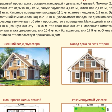
красивый проект дома с эркером, мансардой и двускатной крышей. Пихожая 2,5 
/комната отдыха 10,2 кв. м., санузел/душевая 4,4 кв. м., котельная 2,1 кв. м.,
9 кв. м. Кухонное помещение площадью 11,1 кв. м., имеет кладовую 1,9 кв. м. Эр
 гостиной комнаты площадью 21,3 кв. м., увеличивает попадание дневного осв
 очередь увеличивает объём и пространство в помещении. Мансардный этаж 
1 кв. м., ванную комнату 10,0 кв. м., три спальные комнаты. Маленькая комната 1
онали этажа средняя спальня 15,4 кв. м. и большая спальня 17,9 кв. м. Очень
ации по строительству и проживанию дом.
Внешний вид с двух сторон
Фасад дома со всех сторон
Планировка жилых этажей
Рекомендуемый участок