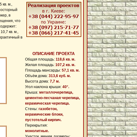
кв. м.,
 просторный
кер, в
ещения, что
содержит:
0,7 кв. м.,
 практичный в
ОПИСАНИЕ ПРОЕКТА
Общая площадь:
118,6 кв. м.
Жилая площадь:
107,2 кв. м.
Площадь мансарды:
57,1 кв. м.
Объём дома:
313,6 куб. м.
Высота дома:
7,7 м.
Угол наклона крыши:
40°.
Крыша:
металлочерепица,
цементно-песчаная черепица,
керамическая черепица.
Cтены:
газобетон,
керамические блоки,
пустотелый кирпич.
Перекрытия:
монолитные.
Участок, миним. размеры: