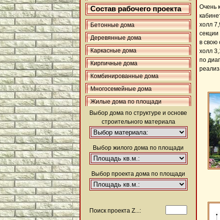
Очень 
Состав рабочего проекта
кабинет
холл 7,
Бетонные дома
секции
Деревянные дома
в свою
Каркасные дома
холл 3,
по диаг
Кирпичные дома
реализ
Комбинированные дома
Многосемейные дома
Жилые дома по площади
Выбор дома по структуре и основе
строительного материала
Выбор жилого дома по площади
Выбор проекта дома по площади
Поиск проекта Z...: