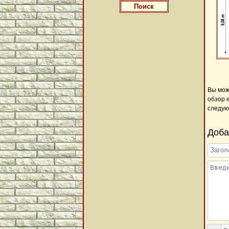
Вы мож
обзор 
следую
Доба